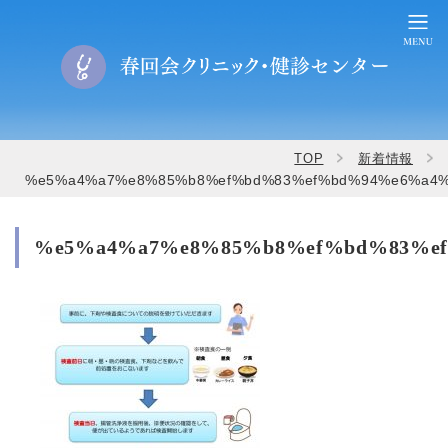
TOP
新着情報
%e5%a4%a7%e8%85%b8%ef%bd%83%ef%bd%94%e6%a4
%e5%a4%a7%e8%85%b8%ef%bd%83%e